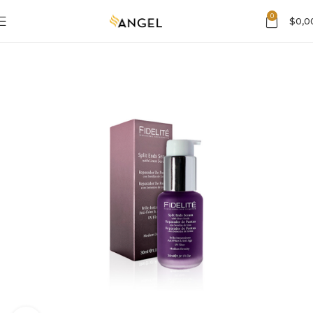
0
$
0,0