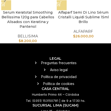
Serum Keratotal Smoothing
Alfaparf Semi Di Lino Sérum
Bellissima 120g para Cabellos
Cristalli Liquidi Sublime 15ml
Alisados con Keratina y
Brillo
Pantenol
ALFAPARF
BELLISIMA
$
26.000,00
$
8.200,00
LEGAL
Preguntas frecuentes
Aviso legal
Política de privacidad
Política de cookies
CASA CENTRAL
Humberto Primo 44 – Córdoba
Tel. (0351) 153150781 | de 9 a 17.30 hs.
SUCURSAL LIMA (SUCAM)
Lima 15 – Córdoba