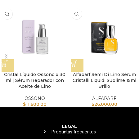
Cristal Líquido Ossono x 30
Alfaparf Semi Di Lino Sérum
ml | Sérum Reparador con
Cristalli Liquidi Sublime 15ml
Aceite de Lino
Brillo
OSSONO
ALFAPARF
$
11.600,00
$
26.000,00
LEGAL
Preguntas frecuentes