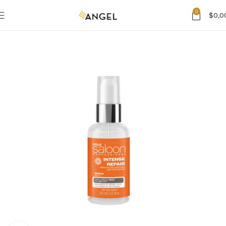
0
$
0,0