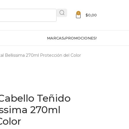
0
$
0,00
MARCAS
¡PROMOCIONES!
al Bellissima 270ml Protección del Color
abello Teñido
lissima 270ml
Color