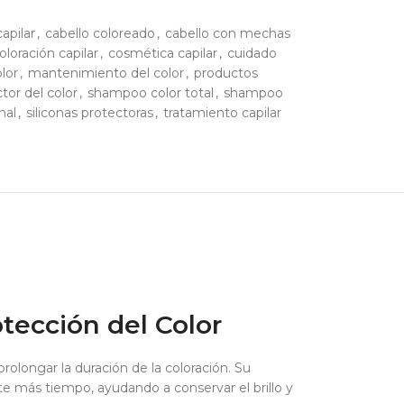
capilar
,
cabello coloreado
,
cabello con mechas
oloración capilar
,
cosmética capilar
,
cuidado
olor
,
mantenimiento del color
,
productos
tor del color
,
shampoo color total
,
shampoo
nal
,
siliconas protectoras
,
tratamiento capilar
tección del Color
olongar la duración de la coloración. Su
nte más tiempo, ayudando a conservar el brillo y