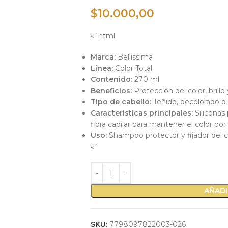
$
10.000,00
«`html
Marca:
Bellissima
Línea:
Color Total
Contenido:
270 ml
Beneficios:
Protección del color, brillo 
Tipo de cabello:
Teñido, decolorado 
Características principales:
Siliconas
fibra capilar para mantener el color p
Uso:
Shampoo protector y fijador del c
«`
AÑADI
SKU:
7798097822003-026