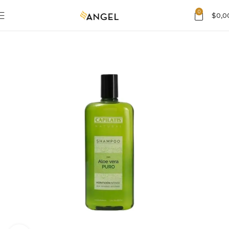
0
$
0,0