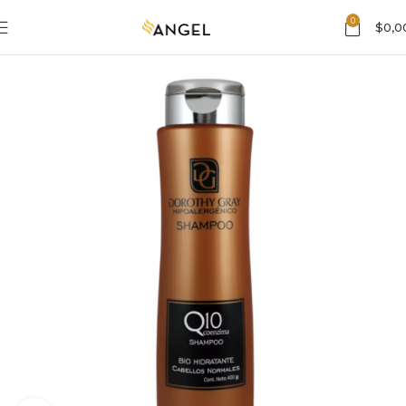
0
$
0,0