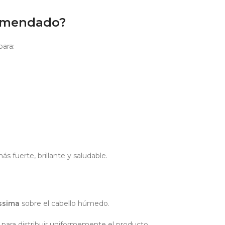
comendado?
para:
s fuerte, brillante y saludable.
ssima
sobre el cabello húmedo.
para distribuir uniformemente el producto.