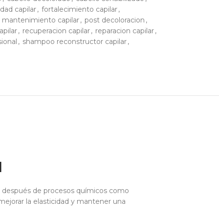
idad capilar
,
fortalecimiento capilar
,
mantenimiento capilar
,
post decoloracion
,
apilar
,
recuperacion capilar
,
reparacion capilar
,
ional
,
shampoo reconstructor capilar
,
l
lo después de procesos químicos como
 mejorar la elasticidad y mantener una