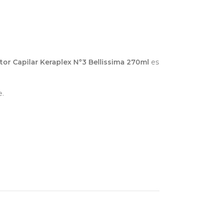
r Capilar Keraplex N°3 Bellissima 270ml
es
e.