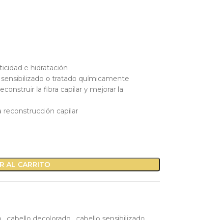
sticidad e hidratación
 sensibilizado o tratado químicamente
construir la fibra capilar y mejorar la
econstrucción capilar
R AL CARRITO
o
,
cabello decolorado
,
cabello sensibilizado
,