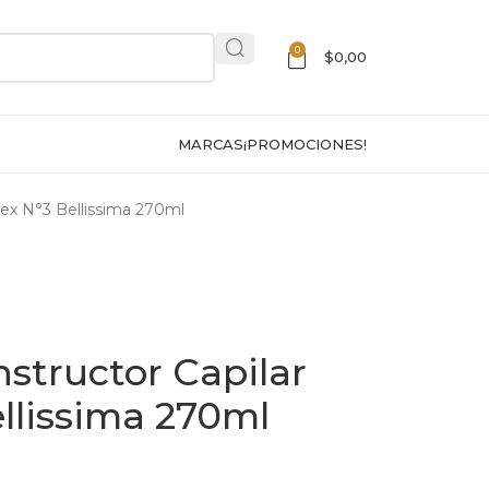
0
$
0,00
MARCAS
¡PROMOCIONES!
ex N°3 Bellissima 270ml
tructor Capilar
llissima 270ml