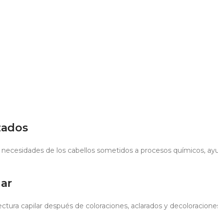
zados
s necesidades de los cabellos sometidos a procesos químicos, ay
lar
itectura capilar después de coloraciones, aclarados y decoloracio