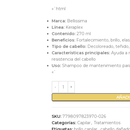
«`html
Marca:
Bellissima
Línea:
Keraplex
Contenido:
270 ml
Beneficios:
Fortalecimiento, brillo, ela
Tipo de cabello:
Decoloreado, teñido,
Características principales:
Ayuda a re
resistencia del cabello
Uso:
Shampoo de mantenimiento para r
«`
AÑADI
SKU:
7798097823970-026
Categorías:
Capilar
,
Tratamientos
Etiquetas:
brillo capilar
,
cabello dañad