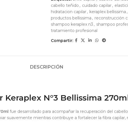
cabello teñido
,
cuidado capilar
,
elastic
hidratacion capilar
,
keraplex bellissima
,
productos bellissima
,
reconstrucción c
shampoo keraplex n3
,
shampoo profes
tratamiento profesional
Compartir:
DESCRIPCIÓN
 Keraplex N°3 Bellissima 270m
70ml
fue desarrollado para acompañar la recuperación del cabel
iar suavemente mientras contribuye a fortalecer la fibra capilar,