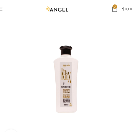
0
$
0,0