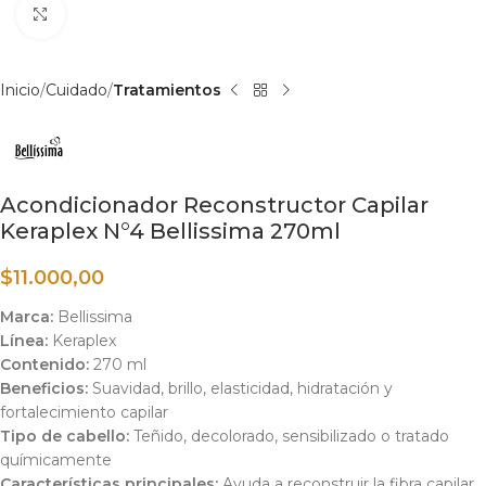
Haga clic para ampliar
Inicio
Cuidado
Tratamientos
Acondicionador Reconstructor Capilar
Keraplex N°4 Bellissima 270ml
$
11.000,00
Marca:
Bellissima
Línea:
Keraplex
Contenido:
270 ml
Beneficios:
Suavidad, brillo, elasticidad, hidratación y
fortalecimiento capilar
Tipo de cabello:
Teñido, decolorado, sensibilizado o tratado
químicamente
Características principales:
Ayuda a reconstruir la fibra capilar