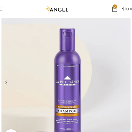
0
$
0,0