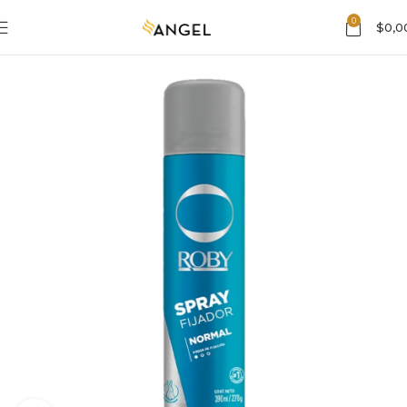
0
$
0,0