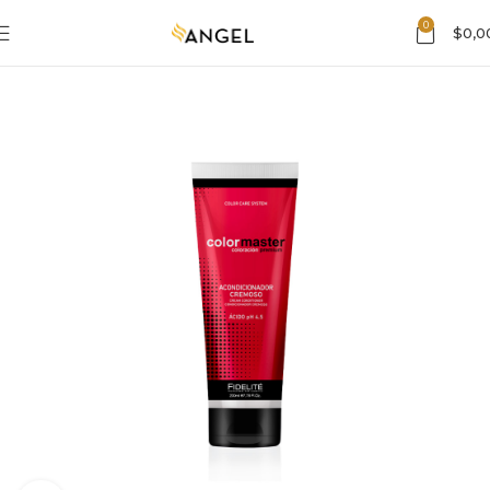
0
$
0,0