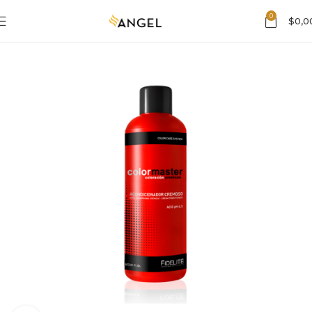
0
$
0,0