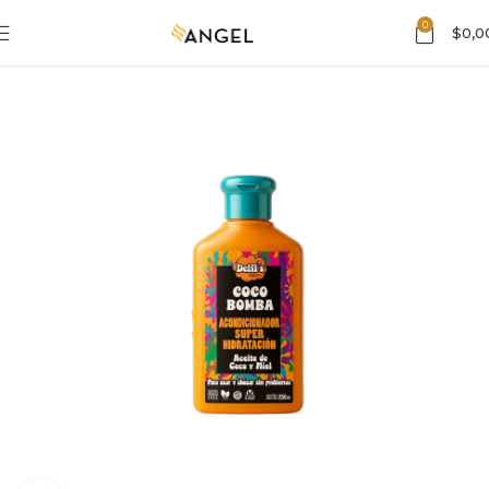
0
$
0,0