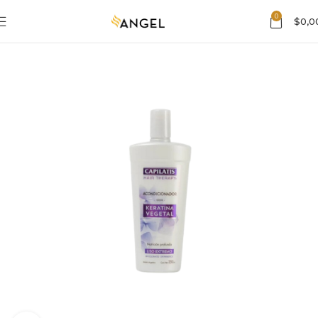
0
$
0,0