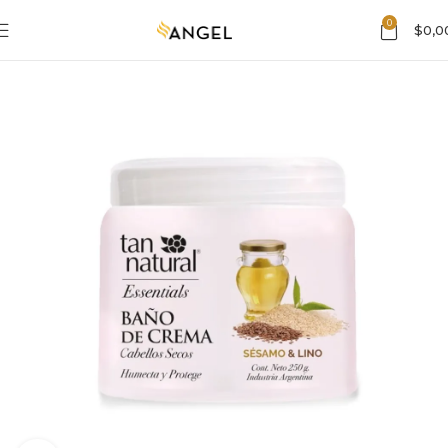
0
$
0,0