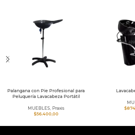
Palangana con Pie Profesional para
Lavacab
AÑADIR AL CARRITO
AÑADIR AL CARRI
Peluquería Lavacabeza Portátil
MU
MUEBLES
,
Praxis
$
874
$
56.400,00