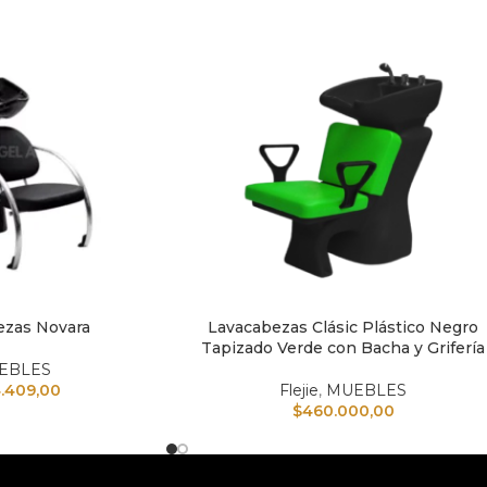
ezas Novara
Lavacabezas Clásic Plástico Negro
TO
AÑADIR AL CARRITO
Tapizado Verde con Bacha y Grifería
EBLES
.409,00
Flejie
,
MUEBLES
$
460.000,00