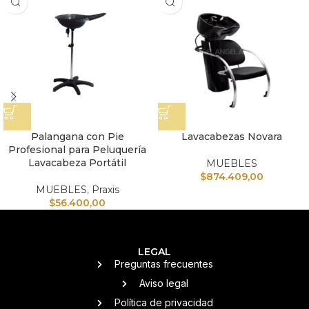
Palangana con Pie
Lavacabezas Novara
Profesional para Peluquería
Lavacabeza Portátil
MUEBLES
$
874.409,00
MUEBLES
,
Praxis
$
56.400,00
LEGAL
Preguntas frecuentes
Aviso legal
Política de privacidad