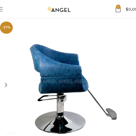
0
$
0,0
-37%