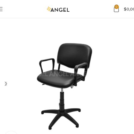
0
$
0,0