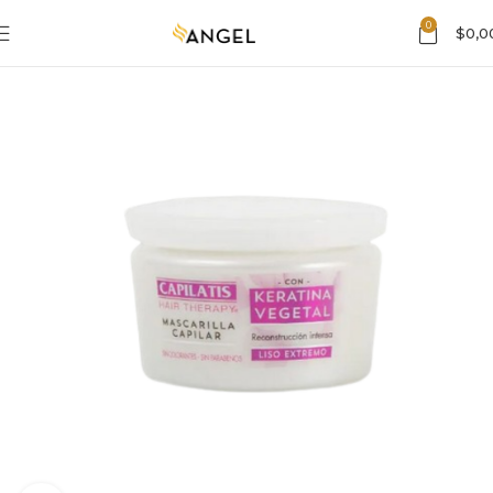
0
$
0,0