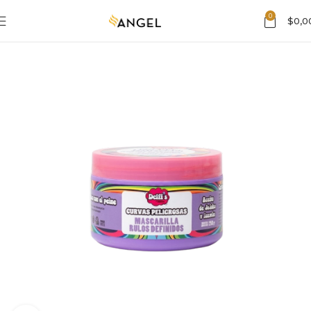
0
$
0,0