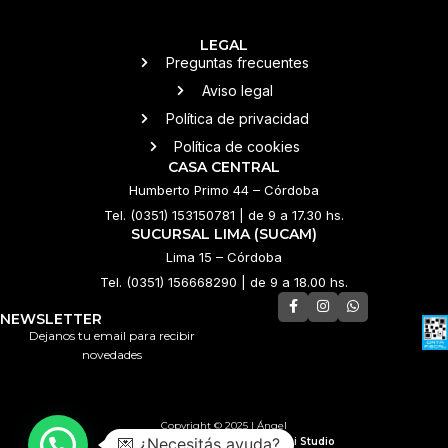
LEGAL
Preguntas frecuentes
Aviso legal
Política de privacidad
Política de cookies
CASA CENTRAL
Humberto Primo 44 – Córdoba
Tel. (0351) 153150781 | de 9 a 17.30 hs.
SUCURSAL LIMA (SUCAM)
Lima 15 – Córdoba
Tel. (0351) 156668290 | de 9 a 18.00 hs.
NEWSLETTER
Dejanos tu email para recibir
novedades
Copyright © 2025 | Ángel
💌 ¿Necesitás ayuda?
Tienda online desarrollada por
Luppi Studio