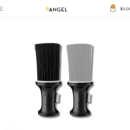
0
$
0,0