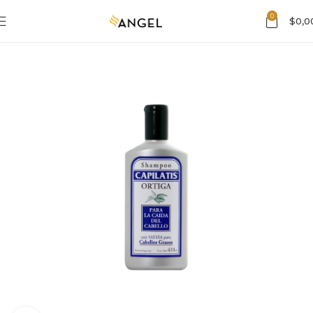
0
$
0,0