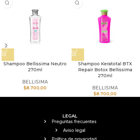
Shampoo Bellissima Neutro
Shampoo Keratotal BTX
270ml
Repair Botox Bellissima
270ml
BELLISIMA
$
8.700,00
BELLISIMA
$
8.700,00
LEGAL
Preguntas frecuentes
Aviso legal
Política de privacidad