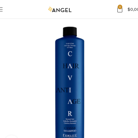
0
$
0,0