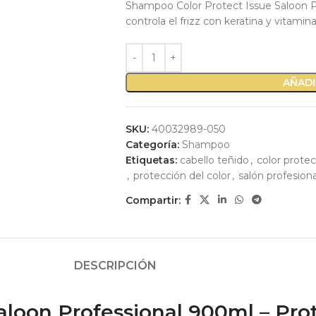
Shampoo Color Protect Issue Saloon Pr
controla el frizz con keratina y vitamina
AÑADI
SKU:
40032989-050
Categoría:
Shampoo
Etiquetas:
cabello teñido
,
color protec
,
protección del color
,
salón profesiona
Compartir:
DESCRIPCIÓN
loon Professional 900ml – Prote