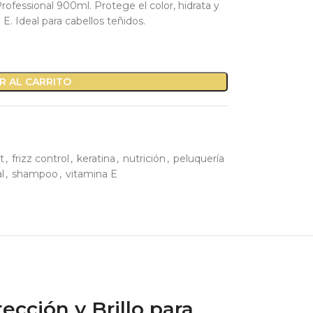
ofessional 900ml. Protege el color, hidrata y
 E. Ideal para cabellos teñidos.
R AL CARRITO
t
,
frizz control
,
keratina
,
nutrición
,
peluquería
l
,
shampoo
,
vitamina E
cción y Brillo para