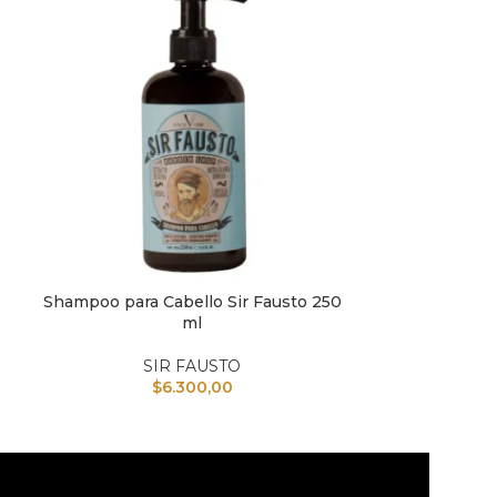
Shampoo para Cabello Sir Fausto 250
Shampoo 
AÑADIR AL CARRITO
AÑADIR AL CAR
ml
S
SIR FAUSTO
$
6.300,00