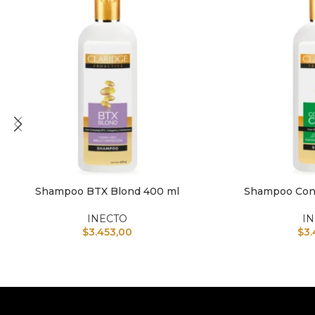
Shampoo BTX Blond 400 ml
Shampoo Cont
AÑADIR AL CARRITO
AÑADIR AL CARRI
INECTO
I
$
3.453,00
$
3.