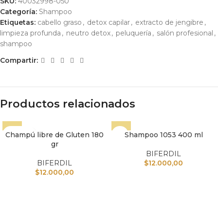
SKU:
40032998-050
Categoría:
Shampoo
Etiquetas:
cabello graso
,
detox capilar
,
extracto de jengibre
,
limpieza profunda
,
neutro detox
,
peluquería
,
salón profesional
,
shampoo
Compartir:
Productos relacionados
Champú libre de Gluten 180
Shampoo 1053 400 ml
gr
BIFERDIL
BIFERDIL
$
12.000,00
$
12.000,00