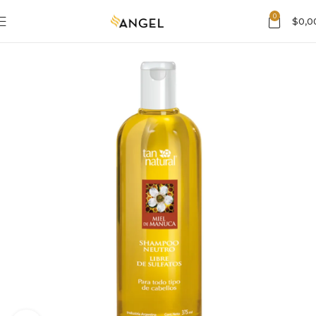
0
$
0,0