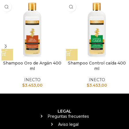
Shampoo Oro de Argán 400
Shampoo Control caída 400
ml
ml
INECTO
INECTO
$
3.453,00
$
3.453,00
LEGAL
Preguntas frecuentes
Aviso legal