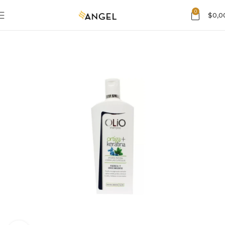
0
$
0,0