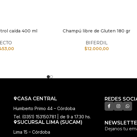
rol caída 400 ml
Champú libre de Gluten 180 gr
TO
AÑADIR AL CARRITO
NECTO
BIFERDIL
453,00
$
12.000,00
CASA CENTRAL
REDES SOCI
Humberto Primo 44 – Córdoba
Tel. (0351) 153150781 | de 9 a 17.30 hs.
SUCURSAL LIMA (SUCAM)
NEWSLETTE
Dejanos tu ema
Lima 15 – Córdoba