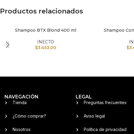
Productos relacionados
Shampoo BTX Blond 400 ml
Shampoo Cont
AÑADIR AL CARRITO
AÑADIR AL CARRI
INECTO
I
$
3.453,00
$
3.
NAVEGACIÓN
LEGAL
Tienda
Preguntas frecuentes
¿Cómo comprar?
Aviso legal
Nosotros
Política de privacidad