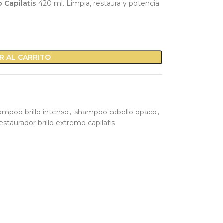
 Capilatis
420 ml. Limpia, restaura y potencia
R AL CARRITO
ampoo brillo intenso
,
shampoo cabello opaco
,
taurador brillo extremo capilatis