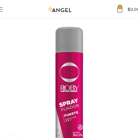
0
$
0,0