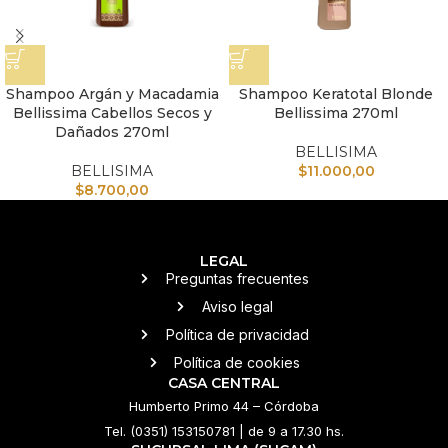
Shampoo Argán y Macadamia
Shampoo Keratotal Blonde
Bellissima Cabellos Secos y
Bellissima 270ml
Dañados 270ml
BELLISIMA
BELLISIMA
$
11.000,00
$
8.700,00
LEGAL
Preguntas frecuentes
Aviso legal
Política de privacidad
Política de cookies
CASA CENTRAL
Humberto Primo 44 – Córdoba
Tel. (0351) 153150781 | de 9 a 17.30 hs.