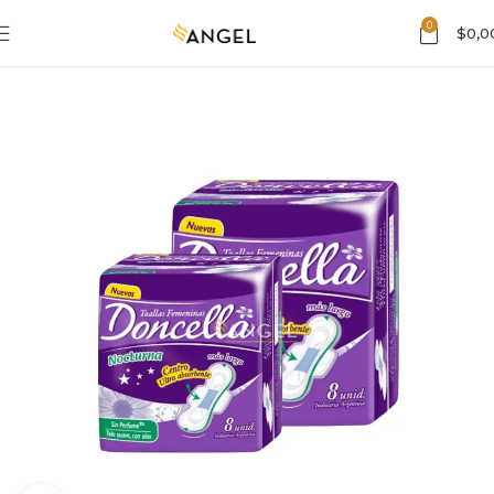
0
$
0,0