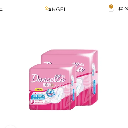
0
$
0,0