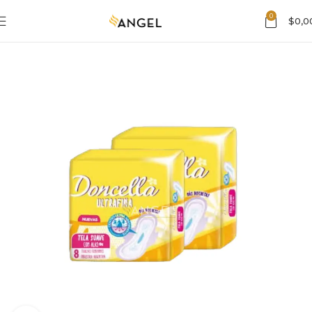
0
$
0,0