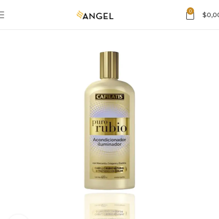
0
$
0,0