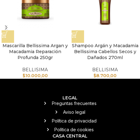
Mascarilla Bellissima Argan y
Shampoo Argán y Macadamia
Macadamia Reparación
Bellissima Cabellos Secos y
Profunda 250gr
Dañados 270ml
BELLISIMA
BELLISIMA
$
10.000,00
$
8.700,00
LEGAL
Preguntas frecuentes
Aviso legal
Política de privacidad
Política de cookies
CASA CENTRAL