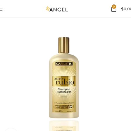
0
$
0,0