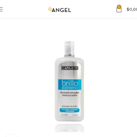
0
$
0,0