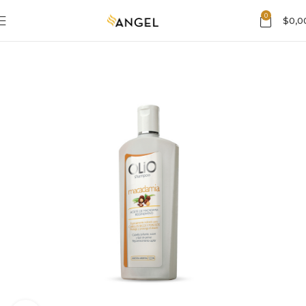
0
$
0,0