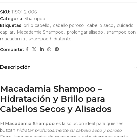
SKU:
11901-2-006
Categoría:
Shampoo
Etiquetas:
brillo cabello
,
cabello poroso
,
cabello seco
,
cuidado
capilar
,
Macadamia Shampoo
,
prolongar alisado
,
shampoo con
macadamia
,
shampoo hidratante
Compartir:
Descripción
Macadamia Shampoo –
Hidratación y Brillo para
Cabellos Secos y Alisados
El
Macadamia Shampoo
es la solución ideal para quienes
buscan
hidratar profundamente su cabello seco y poroso
.