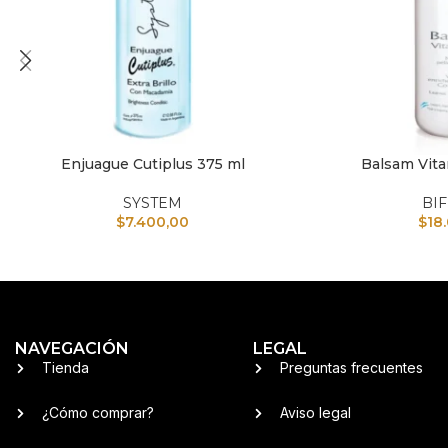
Enjuague Cutiplus 375 ml
Balsam Vit
AÑADIR AL CARRITO
AÑADIR AL CARRI
SYSTEM
BI
$
7.400,00
$
18
NAVEGACIÓN
LEGAL
Tienda
Preguntas frecuentes
¿Cómo comprar?
Aviso legal