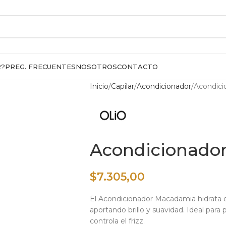
R?
PREG. FRECUENTES
NOSOTROS
CONTACTO
Inicio
Capilar
Acondicionador
Acondic
Acondicionado
$
7.305,00
El Acondicionador Macadamia hidrata e
aportando brillo y suavidad. Ideal para 
controla el frizz.