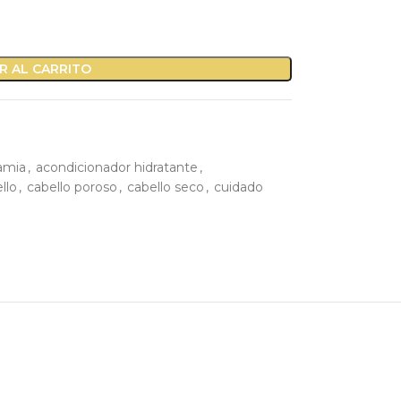
R AL CARRITO
amia
,
acondicionador hidratante
,
ello
,
cabello poroso
,
cabello seco
,
cuidado