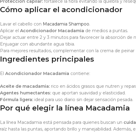
Protección capilar:
fortalece la fibra evitando la quiebra y rese
Cómo aplicar el acondicionador
Lavar el cabello con
Macadamia Shampoo
.
Aplicar el
Acondicionador Macadamia
de medios a puntas.
Dejar actuar entre 2 y 3 minutos para favorecer la absorción de n
Enjuagar con abundante agua tibia.
Para mejores resultados, complementar con la crema de peinar 
Ingredientes principales
El
Acondicionador Macadamia
contiene:
Aceite de macadamia:
rico en ácidos grasos que nutren y repar
Agentes humectantes:
que aportan suavidad y elasticidad.
Fórmula ligera:
ideal para uso diario sin dejar sensación pesada.
Por qué elegir la línea Macadamia
La línea Macadamia está pensada para quienes buscan un
cuida
raíz hasta las puntas, aportando brillo y manejabilidad. Además