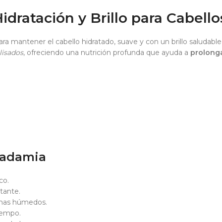
ratación y Brillo para Cabello
a mantener el cabello hidratado, suave y con un brillo saludabl
lisados
, ofreciendo una nutrición profunda que ayuda a
prolonga
cadamia
co.
tante.
limas húmedos.
iempo.