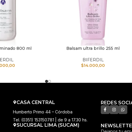
aminado 800 ml
Balsam ultra brillo 255 ml
TO
AÑADIR AL CARRITO
FERDIL
BIFERDIL
.000,00
$
14.000,00
CASA CENTRAL
REDES SOCI
Humberto Primo 44 – Córdoba
Tel. (0351) 153150781 | de 9 a 17.30 hs.
SUCURSAL LIMA (SUCAM)
NEWSLETTE
Dejanos tu ema