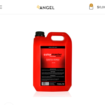
0
$
0,0