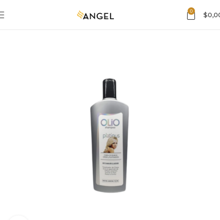
0
$
0,0