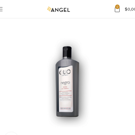
0
$
0,0