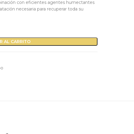
binación con eficientes agentes humectantes
dratación necesaria para recuperar toda su
R AL CARRITO
oo