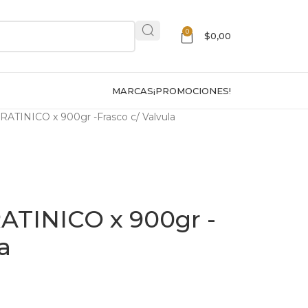
0
$
0,00
MARCAS
¡PROMOCIONES!
INICO x 900gr -Frasco c/ Valvula
TINICO x 900gr -
a