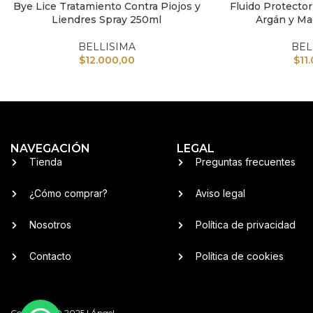
Bye Lice Tratamiento Contra Piojos y
Fluido Protector
AÑADIR AL CARRITO
AÑADIR AL CARRI
Liendres Spray 250ml
Argán y Ma
BELLISIMA
BEL
$
12.000,00
$
11
NAVEGACIÓN
LEGAL
Tienda
Preguntas frecuentes
¿Cómo comprar?
Aviso legal
Nosotros
Política de privacidad
Contacto
Política de cookies
Copyright © 2025 | Ángel