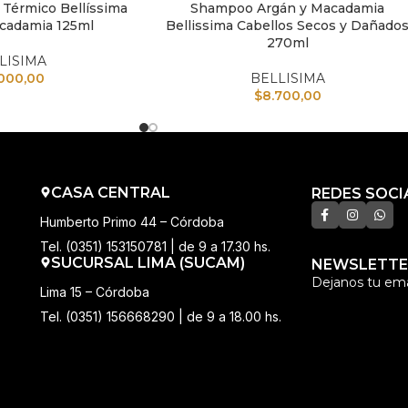
 Térmico Bellíssima
Shampoo Argán y Macadamia
TO
AÑADIR AL CARRITO
cadamia 125ml
Bellissima Cabellos Secos y Dañado
270ml
LISIMA
.000,00
BELLISIMA
$
8.700,00
CASA CENTRAL
REDES SOCI
Humberto Primo 44 – Córdoba
Tel. (0351) 153150781 | de 9 a 17.30 hs.
SUCURSAL LIMA (SUCAM)
NEWSLETTE
Dejanos tu ema
Lima 15 – Córdoba
Tel. (0351) 156668290 | de 9 a 18.00 hs.