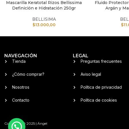
Mascarilla Keratotal Rizos Bellissima
Fluido Protector
AÑADIR AL CARRITO
AÑADIR AL CARRI
Definición e Hidratación 250gr
Argán y Ma
BELLISIMA
BEL
$
13.000,00
$
11
NAVEGACIÓN
LEGAL
Tienda
Preguntas frecuentes
¿Cómo comprar?
Aviso legal
Nosotros
Política de privacidad
Contacto
Política de cookies
Copyright © 2025 | Ángel