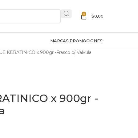
0
$
0,00
MARCAS
¡PROMOCIONES!
 KERATINICO x 900gr -Frasco c/ Valvula
TINICO x 900gr -
a