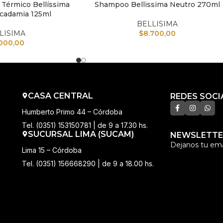
 Térmico Bellíssima
Shampoo Bellissima Neutro 270ml
TO
AÑADIR AL CARRITO
cadamia 125ml
BELLISIMA
LISIMA
$
8.700,00
.000,00
CASA CENTRAL
REDES SOCI
Humberto Primo 44 – Córdoba
Tel. (0351) 153150781 | de 9 a 17.30 hs.
SUCURSAL LIMA (SUCAM)
NEWSLETTE
Dejanos tu ema
Lima 15 – Córdoba
Tel. (0351) 156668290 | de 9 a 18.00 hs.