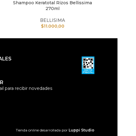
Shampoo Keratotal Rizos Bellissima
Crema de Pe
AÑADIR AL CARRITO
AÑADIR AL CAR
270ml
Bell
BELLISIMA
B
$
11.000,00
$
ALES
R
il para recibir novedades
Tienda online desarrollada por
Luppi Studio