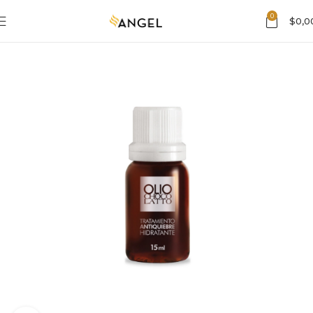
0
$
0,0